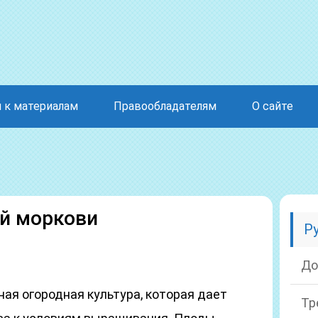
 к материалам
Правообладателям
О сайте
й моркови
Р
До
ая огородная культура, которая дает
Тр