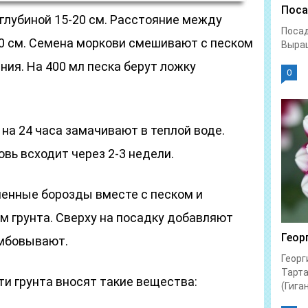
Поса
глубиной 15-20 см. Расстояние между
Посад
0 см. Семена моркови смешивают с песком
Выращ
ия. На 400 мл песка берут ложку
0
 на 24 часа замачивают в теплой воде.
вь всходит через 2-3 недели.
енные борозды вместе с песком и
 грунта. Сверху на посадку добавляют
Геор
амбовывают.
Георг
Тарта
и грунта вносят такие вещества:
(Гиган