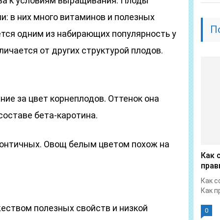
ва к условиям выращивания. Плоды
и: в них много витаминов и полезных
П
ется одним из набирающих популярность у
личается от других структурой плодов.
ние за цвет корнеплодов. Оттенок она
 составе бета-каротина.
 зонтичных. Овощ белым цветом похож на
Как 
прав
Как с
Как п
еством полезных свойств и низкой
0