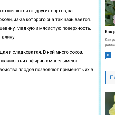
отличаются от других сортов, за
кови, из-за которого она так называется.
цевину, гладкую и мясистую поверхность.
Как 
 длину.
Как р
расса
ая и сладковатая. В ней много соков.
0
ржанию в них эфирных масел,имеют
войства плодов позволяют применять их в
П