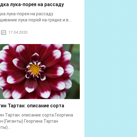
дка лука-порея на рассаду
ка лука-порея на рассаду
ивание лука-порей на грядке и в...
17.04.2020
гин Тартан: описание сорта
ин Тартан: описание сорта Георгина
н (Гиганты) Георгина Тартан
ты)...