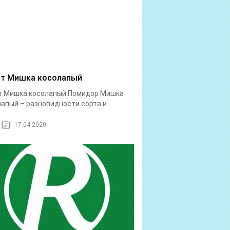
т Мишка косолапый
т Мишка косолапый Помидор Мишка
апый – разновидности сорта и...
17.04.2020