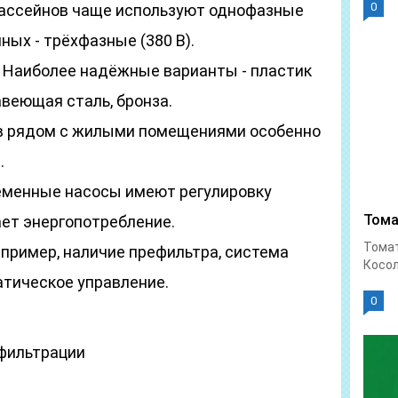
0
 бассейнов чаще используют однофазные
ных - трёхфазные (380 В).
. Наиболее надёжные варианты - пластик
веющая сталь, бронза.
ов рядом с жилыми помещениями особенно
.
еменные насосы имеют регулировку
Тома
ает энергопотребление.
Тома
пример, наличие префильтра, система
Косол
атическое управление.
0
 фильтрации