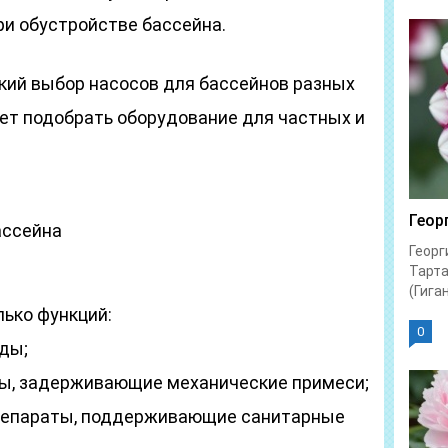
ри обустройстве бассейна.
окий выбор насосов для бассейнов разных
яет подобрать оборудование для частных и
Геор
ассейна
Георг
Тарта
(Гиган
лько функций:
0
оды;
тры, задерживающие механические примеси;
препараты, поддерживающие санитарные