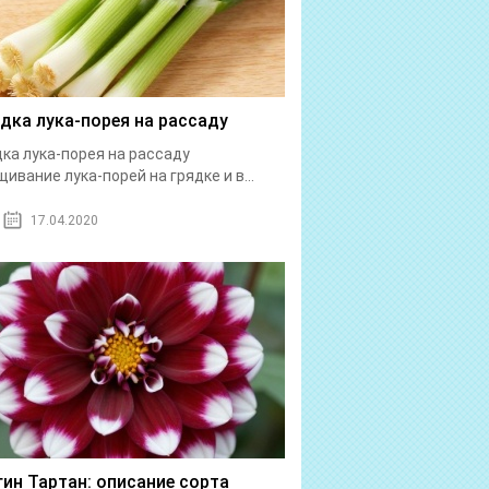
дка лука-порея на рассаду
ка лука-порея на рассаду
ивание лука-порей на грядке и в...
17.04.2020
гин Тартан: описание сорта