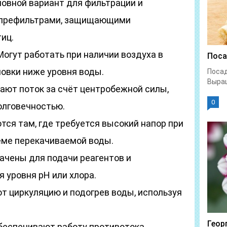
новной вариант для фильтрации и
 префильтрами, защищающими
иц.
огут работать при наличии воздуха в
Поса
новки ниже уровня воды.
Посад
Выращ
ают поток за счёт центробежной силы,
0
олговечностью.
тся там, где требуется высокий напор при
ёме перекачиваемой воды.
ачены для подачи реагентов и
 уровня pH или хлора.
т циркуляцию и подогрев воды, используя
Геор
беспечивают работу противотока,