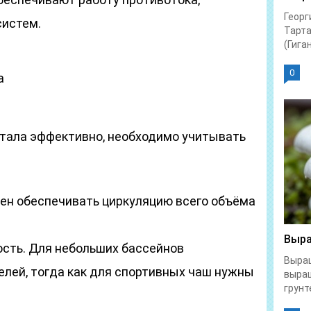
Георг
систем.
Тарта
(Гиган
0
а
тала эффективно, необходимо учитывать
жен обеспечивать циркуляцию всего объёма
Выра
ость. Для небольших бассейнов
Выращ
ей, тогда как для спортивных чаш нужны
выра
грунте