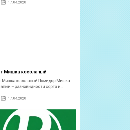
17.04.2020
т Мишка косолапый
т Мишка косолапый Помидор Мишка
апый – разновидности сорта и...
17.04.2020