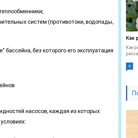
 теплообменники;
нительных систем (противотоки, водопады,
Как 
Как р
е" бассейна, без которого его эксплуатация
расса
0
ейнов
П
идностей насосов, каждая из которых
 условиях: