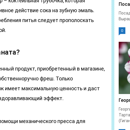
 – коктейльная трубочка, которая
Поса
ивное действие сока на зубную эмаль.
Посад
Выращ
требления питья следует прополоскать
ой.
0
аната?
нный продукт, приобретенный в магазине,
обственноручно фреш. Только
к имеет максимальную ценность и даст
здоравливающий эффект.
Геор
Георг
Тарта
помощи механического пресса для
(Гиган