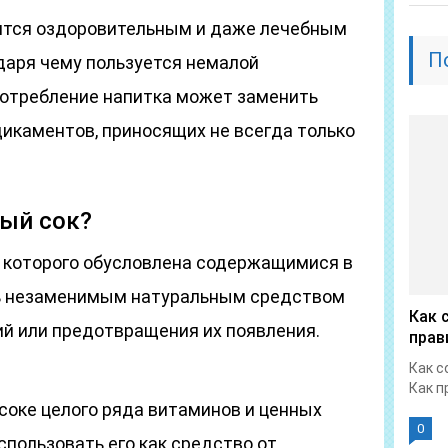
ится оздоровительным и даже лечебным
П
даря чему пользуется немалой
потребление напитка может заменить
икаментов, приносящих не всегда только
вый сок?
д которого обусловлена содержащимися в
ь незаменимым натуральным средством
Как 
ий или предотвращения их появления.
прав
Как с
Как п
соке целого ряда витаминов и ценных
0
спользовать его как средство от