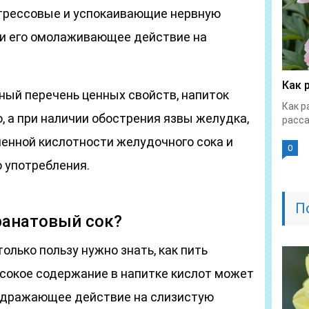
трессовые и успокаивающие нервную
 и его омолаживающее действие на
Как 
ный перечень ценных свойств, напиток
Как р
, а при наличии обострения язвы желудка,
расса
енной кислотности желудочного сока и
0
о употребления.
П
ранатовый сок?
олько пользу нужно знать, как пить
ысокое содержание в напитке кислот может
здражающее действие на слизистую