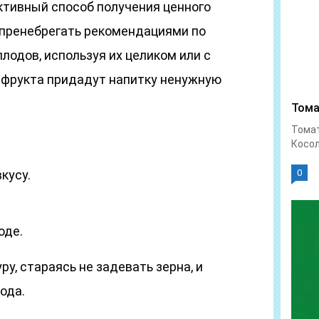
тивный способ получения ценного
т пренебрегать рекомендациями по
лодов, используя их целиком или с
 фрукта придадут напитку ненужную
Тома
Тома
Косол
вкусу.
0
оде.
у, стараясь не задевать зерна, и
ода.