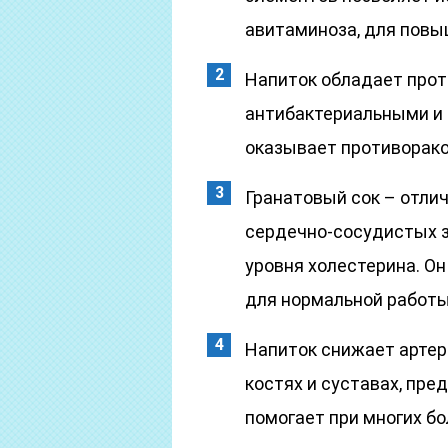
авитаминоза, для повы
Напиток обладает про
антибактериальными и
оказывает противорако
Гранатовый сок – отли
сердечно-сосудистых з
уровня холестерина. О
для нормальной работы
Напиток снижает артер
костях и суставах, пре
помогает при многих б