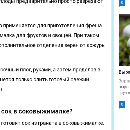
плоды предварительно просто разрезают
0
о применяется для приготовления фреша
алка для фруктов и овощей. При таком
ополнительное отделение зерен от кожуры
сочный плод руками, а затем проделав в
Выра
анется только слить готовый свежий
Выращ
выра
н.
грунте
0
й сок в соковыжималке?
готовят сок из граната в соковыжималке.