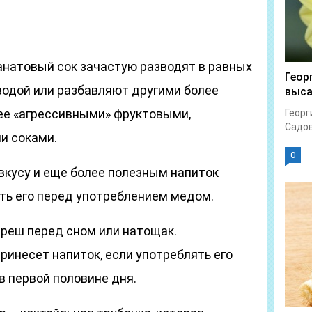
натовый сок зачастую разводят в равных
Геор
водой или разбавляют другими более
выс
нее «агрессивными» фруктовыми,
Георг
Садов
и соками.
0
вкусу и еще более полезным напиток
ить его перед употреблением медом.
реш перед сном или натощак.
ринесет напиток, если употреблять его
 первой половине дня.