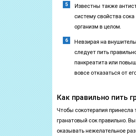
Известны также антис
систему свойства сока
организм в целом.
Невзирая на внушитель
следует пить правильно
панкреатита или повыш
вовсе отказаться от ег
Как правильно пить г
Чтобы сокотерапия принесла т
гранатовый сок правильно. В
оказывать нежелательное ра