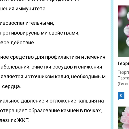
шения иммунитета.
тивовоспалительными,
 противовирусными свойствами,
вое действие.
чное средство для профилактики и лечения
Геор
аболеваний, очистки сосудов и снижения
Георг
н является источником калия, необходимым
Тарта
(Гиган
 сердца.
0
иальное давление и отложение кальция на
дотвращает образование камней в почках,
олезнях ЖКТ.