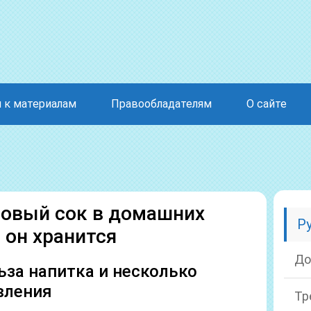
 к материалам
Правообладателям
О сайте
товый сок в домашних
Р
 он хранится
До
ьза напитка и несколько
вления
Тр