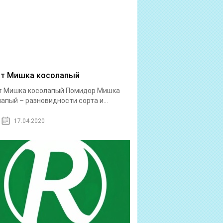
т Мишка косолапый
т Мишка косолапый Помидор Мишка
апый – разновидности сорта и...
17.04.2020