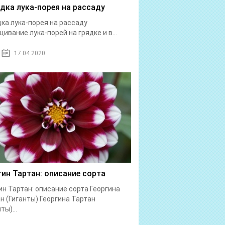
дка лука-порея на рассаду
ка лука-порея на рассаду
ивание лука-порей на грядке и в...
17.04.2020
гин Тартан: описание сорта
ин Тартан: описание сорта Георгина
н (Гиганты) Георгина Тартан
ты)...