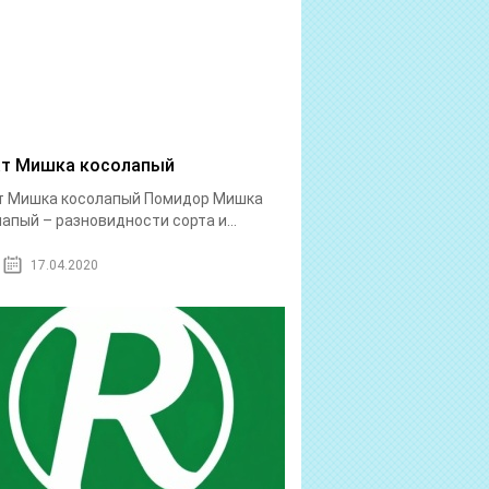
т Мишка косолапый
т Мишка косолапый Помидор Мишка
апый – разновидности сорта и...
17.04.2020