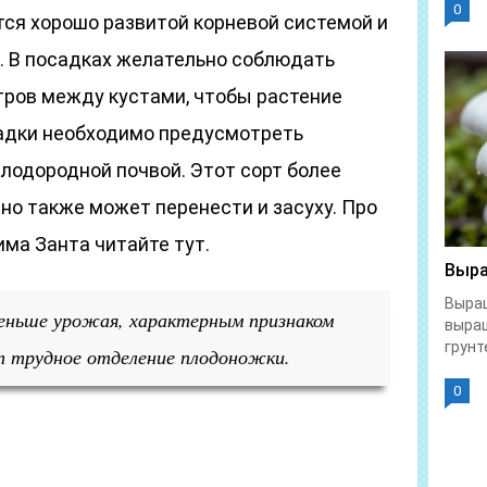
0
тся хорошо развитой корневой системой и
 В посадках желательно соблюдать
тров между кустами, чтобы растение
адки необходимо предусмотреть
лодородной почвой. Этот сорт более
 но также может перенести и засуху. Про
има Занта читайте тут.
Выра
Выращ
еньше урожая, характерным признаком
выра
грунте
т трудное отделение плодоножки.
0