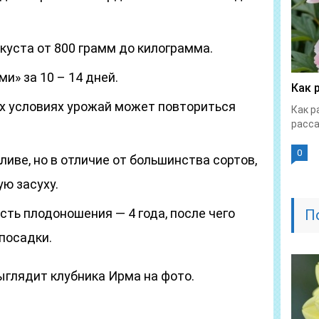
куста от 800 грамм до килограмма.
и» за 10 – 14 дней.
Как 
х условиях урожай может повториться
Как р
расса
0
иве, но в отличие от большинства сортов,
ю засуху.
ть плодоношения — 4 года, после чего
П
посадки.
выглядит клубника Ирма на фото.