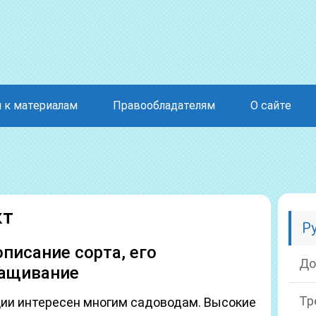
 к материалам
Правообладателям
О сайте
кт
Р
писание сорта, его
До
ращивание
Тр
ции интересен многим садоводам. Высокие