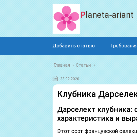
Planeta-ariant
Добавить статью
Требования
Главная
›
Статьи
28.02.2020
Клубника Дарселе
Дарселект клубника: о
характеристика и вы
Этот сорт французской селек