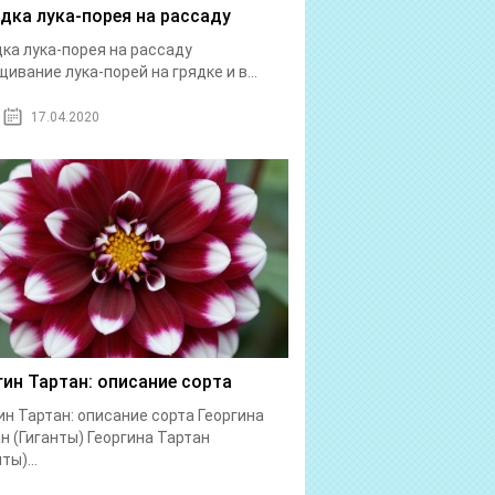
дка лука-порея на рассаду
ка лука-порея на рассаду
ивание лука-порей на грядке и в...
17.04.2020
гин Тартан: описание сорта
ин Тартан: описание сорта Георгина
н (Гиганты) Георгина Тартан
ты)...