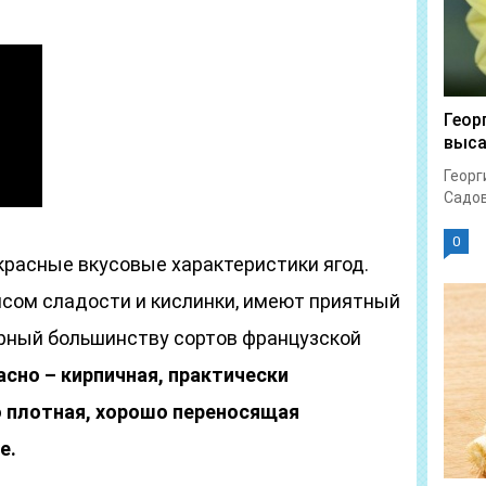
Геор
выс
Георг
Садов
0
красные вкусовые характеристики ягод.
сом сладости и кислинки, имеют приятный
рный большинству сортов французской
асно – кирпичная, практически
 плотная, хорошо переносящая
е.