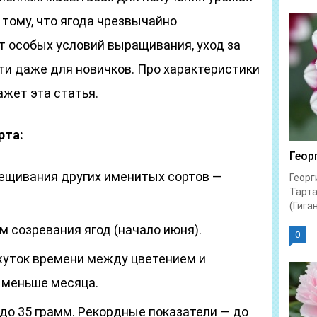
 тому, что ягода чрезвычайно
т особых условий выращивания, уход за
ти даже для новичков. Про характеристики
жет эта статья.
рта:
Геор
рещивания других именитых сортов —
Георг
Тарта
(Гиган
 созревания ягод (начало июня).
0
уток времени между цветением и
 меньше месяца.
 до 35 грамм. Рекордные показатели — до