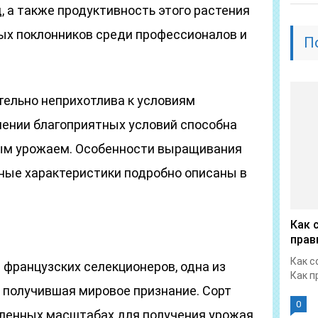
, а также продуктивность этого растения
ых поклонников среди профессионалов и
П
тельно неприхотлива к условиям
чении благоприятных условий способна
ным урожаем. Особенности выращивания
овные характеристики подробно описаны в
Как 
прав
Как с
 французских селекционеров, одна из
Как п
 получившая мировое признание. Сорт
0
ленных масштабах для получения урожая