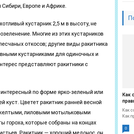
Сибири, Европе и Африке.
П
хотливый кустарник 2,5 м в высоту, не
озеленение. Многие из этих кустарников
песчаных откосов; другие виды ракитника
ивными кустарниками для одиночных и
интерес представляют ракитники с
 интересный по форме ярко-зеленый или
Как 
прав
й куст. Цветет ракитник ранней весной
Как с
 желтыми, лиловыми мотыльковыми
Как п
ы гороха, которые собраны на концах
0
 листьев. Ракитник — хороший медонос, он