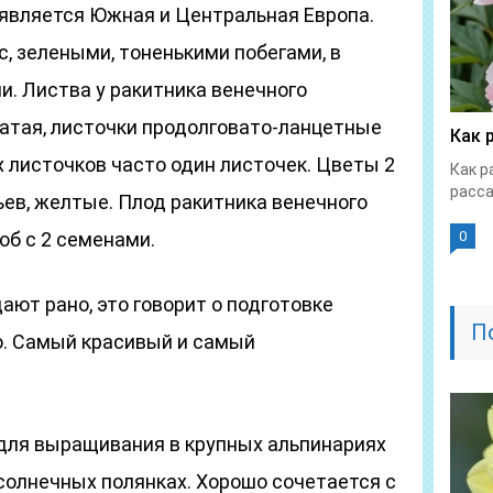
 является Южная и Центральная Европа.
с, зелеными, тоненькими побегами, в
. Листва у ракитника венечного
чатая, листочки продолговато-ланцетные
Как 
х листочков часто один листочек. Цветы 2
Как р
расса
тьев, желтые. Плод ракитника венечного
об с 2 семенами.
0
ают рано, это говорит о подготовке
П
о. Самый красивый и самый
для выращивания в крупных альпинариях
солнечных полянках. Хорошо сочетается с