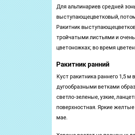
Для альпинариев средней зон
выступающецветковый, потом
Ракитник выступающецветков
тройчатыми листьями и очен
цветоножках; во время цветен
Ракитник ранний
Куст ракитника раннего 1,5 м 
дугообразными ветками образ
светло-зеленые, узкие, ланце
поверхностная. Яркие желтые
мае.