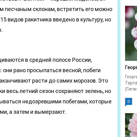
ым песчаным склонам, встретить его можно
15 видов ракитника введено в культуру, но
.
щиваются в средней полосе России,
Геор
 они рано просыпаться весной, побеги
Георг
заканчивают расти до самих морозов. Это
Тарта
(Гиган
ки весь летний сезон сохраняют зелень, но
ываться недозревшими побегами, которые
0
ями, а затем и вымерзают.