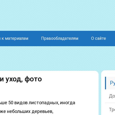
 к материалам
Правообладателям
О сайте
и уход, фото
Р
До
ьше 50 видов листопадных, иногда
Тр
еже небольших деревьев,