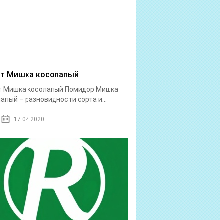
т Мишка косолапый
т Мишка косолапый Помидор Мишка
апый – разновидности сорта и...
17.04.2020