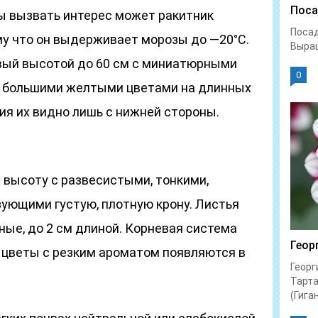
Поса
ы вызвать интерес может ракитник
Посад
у что он выдерживает морозы до —20°С.
Выращ
ый высотой до 60 см с миниатюрными
0
ь большими желтыми цветами на длинных
ия их видно лишь с нижней стороны.
в высоту с развесистыми, тонкими,
ующими густую, плотную крону. Листья
тные, до 2 см длиной. Корневая система
Геор
 цветы с резким ароматом появляются в
Георг
Тарта
(Гиган