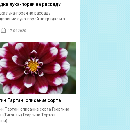
дка лука-порея на рассаду
ка лука-порея на рассаду
ивание лука-порей на грядке и в...
17.04.2020
гин Тартан: описание сорта
ин Тартан: описание сорта Георгина
н (Гиганты) Георгина Тартан
ты)...