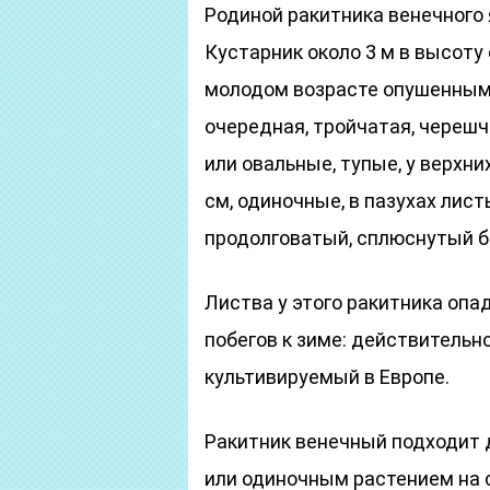
Родиной ракитника венечного
Кустарник около 3 м в высоту 
молодом возрасте опушенными
очередная, тройчатая, череш
или овальные, тупые, у верхни
см, одиночные, в пазухах лис
продолговатый, сплюснутый б
Листва у этого ракитника опад
побегов к зиме: действительн
культивируемый в Европе.
Ракитник венечный подходит 
или одиночным растением на 