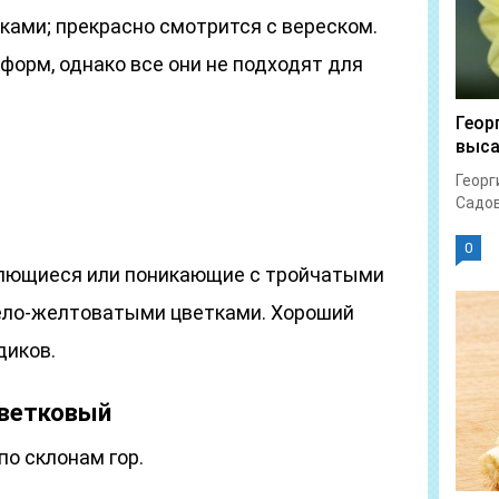
ками; прекрасно смотрится с вереском.
орм, однако все они не подходят для
Геор
выс
Георг
Садов
0
стелющиеся или поникающие с тройчатыми
ело-желтоватыми цветками. Хороший
диков.
ветковый
о склонам гор.