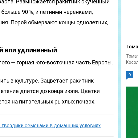
зраста. Размножается ракитник скученный
больше 90 %, и летними черенками,
ия. Порой обмерзают концы однолетних,
Тома
й или удлиненный
Тома
ого — горная юго-восточная часть Европы.
Косол
0
ить в культуре. Зацветает ракитник
ветение длится до конца июля. Цветки
ется на питательных рыхлых почвах.
 гвоздики семенами в домашних условиях