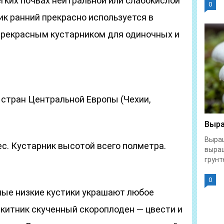
гких почвах нейтральной или слабокислой
0
ик ранний прекрасно используется в
 прекрасным кустарником для одиночных и
 стран Центральной Европы (Чехии,
Выра
Выращ
с. Кустарник высотой всего полметра.
выра
грунте
0
ые низкие кустики украшают любое
акитник скученный скороплоден — цвести и