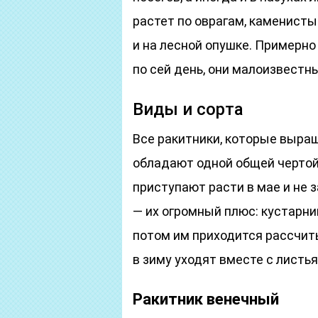
растет по оврагам, каменист
и на лесной опушке. Примерно 
по сей день, они малоизвестны
Виды и сорта
Все ракитники, которые выра
обладают одной общей чертой:
приступают расти в мае и не 
— их огромный плюс: кустарни
потом им приходится рассчит
в зиму уходят вместе с листь
Ракитник венечный