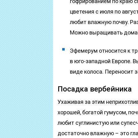
гофрированием по краю с
цветения с июля по авгус
любит влажную почву. Ра
Можно выращивать дома
Эфемерум относится к т
в юго-западной Европе. В
виде колоса. Переносит з
Посадка вербейника
Ухаживая за этим неприхотли
хорошей, богатой гумусом, по
любит суглинистую или супесч
достаточно влажную – это глав