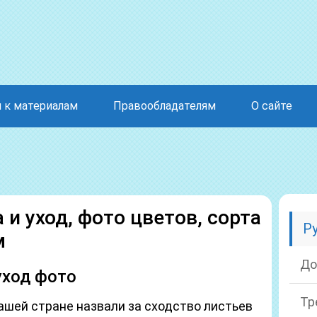
 к материалам
Правообладателям
О сайте
 и уход, фото цветов, сорта
Р
м
До
уход фото
Тр
ашей стране назвали за сходство листьев