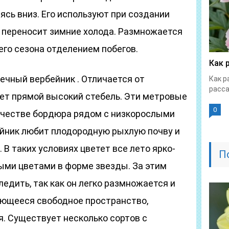
ясь вниз. Его используют при создании
о переносит зимние холода. Размножается
его сезона отделением побегов.
Как 
ечный вербейник . Отличается от
Как р
расса
еет прямой высокий стебель. Эти метровые
0
ачестве бордюра рядом с низкорослыми
йник любит плодородную рыхлую почву и
В таких условиях цветет все лето ярко-
П
ми цветами в форме звезды. За этим
едить, так как он легко размножается и
еющееся свободное пространство,
я. Существует несколько сортов с