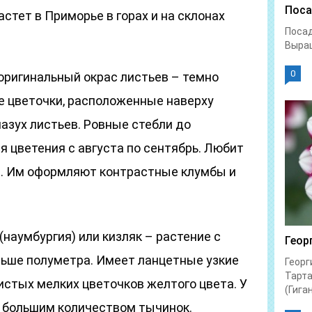
Поса
астет в Приморье в горах и на склонах
Посад
Выращ
0
 оригинальный окрас листьев – темно
е цветочки, расположенные наверху
азух листьев. Ровные стебли до
я цветения с августа по сентябрь. Любит
и. Им оформляют контрастные клумбы и
наумбургия) или кизляк – растение с
Геор
ьше полуметра. Имеет ланцетные узкие
Георг
Тарта
истых мелких цветочков желтого цвета. У
(Гиган
с большим количеством тычинок.