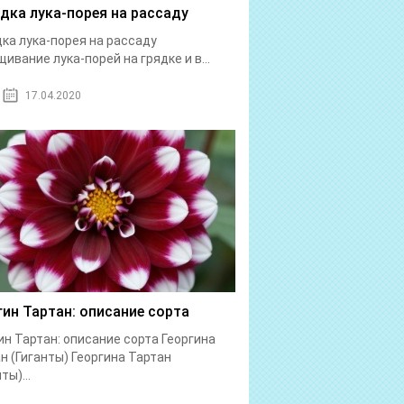
дка лука-порея на рассаду
ка лука-порея на рассаду
ивание лука-порей на грядке и в...
17.04.2020
гин Тартан: описание сорта
ин Тартан: описание сорта Георгина
н (Гиганты) Георгина Тартан
ты)...