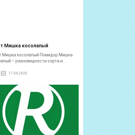
т Мишка косолапый
т Мишка косолапый Помидор Мишка
апый – разновидности сорта и...
17.04.2020