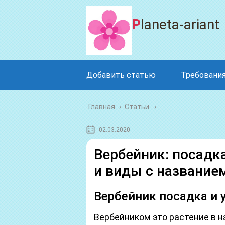
Planeta-ariant
Добавить статью
Требования
Главная
›
Статьи
02.03.2020
Вербейник: посадка
и виды с название
Вербейник посадка и 
Вербейником это растение в н