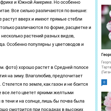
 Африке и Южной Америке. Но особенно
итае. Все сильно различаются по внешне:
ие растут вверх и имеют прямые стебли
только различаются по форме, расцветке и
 несколько растений разных видов,
да. Особенно популярны у цветоводов и
Геор
Георг
м. фото) хорошо растет в Средней полосе
Тарта
(Гиган
тия на зиму. Влаголюбив, предпочитает
0
 Стелется по земле, как газон и не боится
же все лето цветет яркими желтыми
в тени и на солнце, лишь бы почва была
ошо смотрится при посадках в высоких