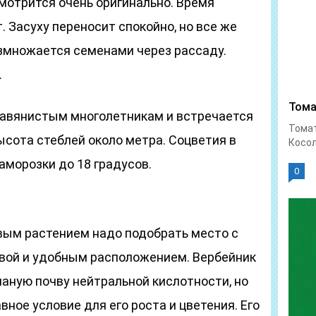
мотрится очень оригинально. Время
т. Засуху переносит спокойно, но все же
змножается семенами через рассаду.
.
Тома
равянистым многолетникам и встречается
Тома
ысота стеблей около метра. Соцветия в
Косол
аморозки до 18 градусов.
0
вым растением надо подобрать место с
чвой и удобным расположением. Вербейник
аную почву нейтральной кислотности, но
ное условие для его роста и цветения. Его