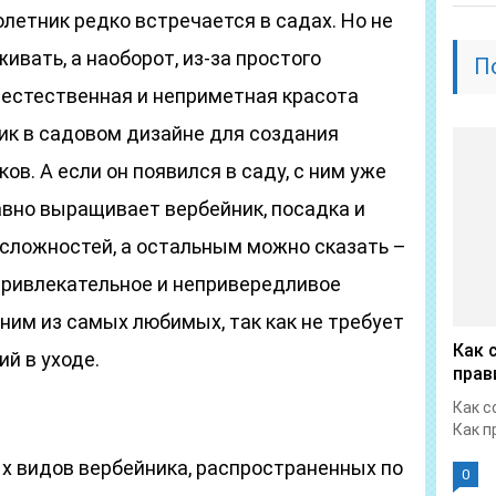
олетник редко встречается в садах. Но не
живать, а наоборот, из-за простого
П
 естественная и неприметная красота
ик в садовом дизайне для создания
в. А если он появился в саду, с ним уже
давно выращивает вербейник, посадка и
 сложностей, а остальным можно сказать –
привлекательное и непривередливое
ним из самых любимых, так как не требует
Как 
й в уходе.
прав
Как с
Как п
х видов вербейника, распространенных по
0