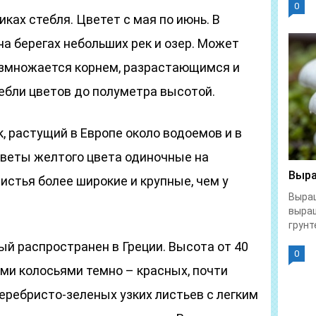
0
ках стебля. Цветет с мая по июнь. В
на берегах небольших рек и озер. Может
азмножается корнем, разрастающимся и
бли цветов до полуметра высотой.
, растущий в Европе около водоемов и в
 Цветы желтого цвета одиночные на
Выра
истья более широкие и крупные, чем у
Выращ
выра
грунте
ый распространен в Греции. Высота от 40
0
ыми колосьями темно – красных, почти
еребристо-зеленых узких листьев с легким