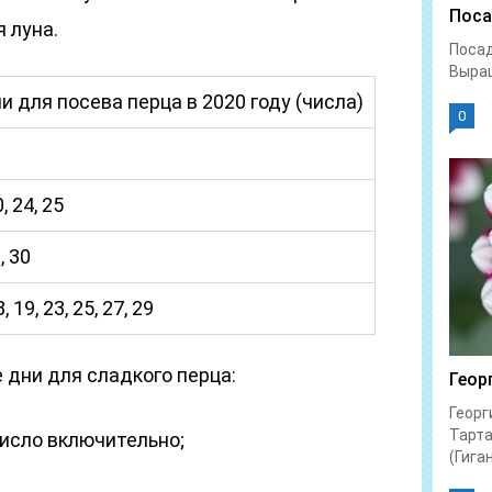
Поса
 луна.
Посад
Выращ
 для посева перца в 2020 году (числа)
0
0, 24, 25
, 30
8, 19, 23, 25, 27, 29
дни для сладкого перца:
Геор
Георг
Тарта
 число включительно;
(Гиган