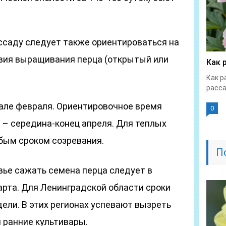
ассаду следует также ориентироваться на
овия выращивания перца (открытый или
Как 
Как р
расса
чале февраля. Ориентировочное время
0
 – середина-конец апреля. Для теплых
юбым сроком созревания.
П
вье сажать семена перца следует в
арта. Для Ленинградской области сроки
ели. В этих регионах успевают вызреть
 ранние культивары.