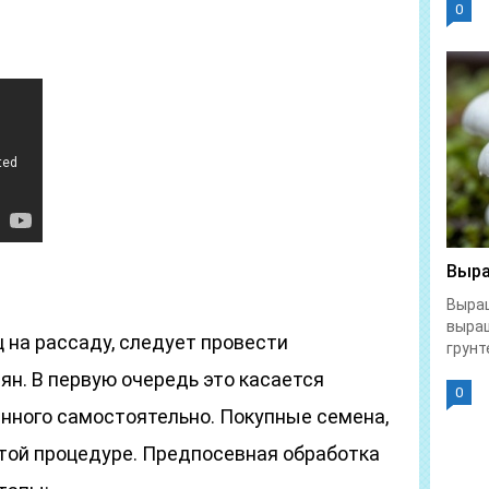
0
Выра
Выращ
выра
ц на рассаду, следует провести
грунте
н. В первую очередь это касается
0
анного самостоятельно. Покупные семена,
этой процедуре. Предпосевная обработка