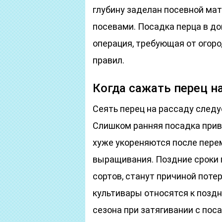
глубину заделан посевной ма
посевами. Посадка перца в д
операция, требующая от огор
правил.
Когда сажать перец н
Сеять перец на рассаду следу
Слишком ранняя посадка прив
хуже укореняются после пере
выращивания. Поздние сроки 
сортов, станут причиной поте
культивары относятся к поздн
сезона при затягивании с по