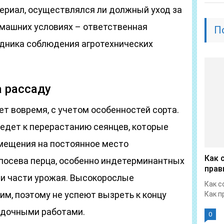
териал, осуществлялся ли должный уход за
омашних условиях – ответственная
П
одника соблюдения агротехнических
а рассаду
ет вовремя, с учетом особенностей сорта.
едет к перерастанию сеянцев, которые
мещения на постоянное место
Как 
посева перца, особенно индетерминантных
прав
ри части урожая. Высокорослые
Как с
им, поэтому не успеют вызреть к концу
Как п
садочными работами.
0