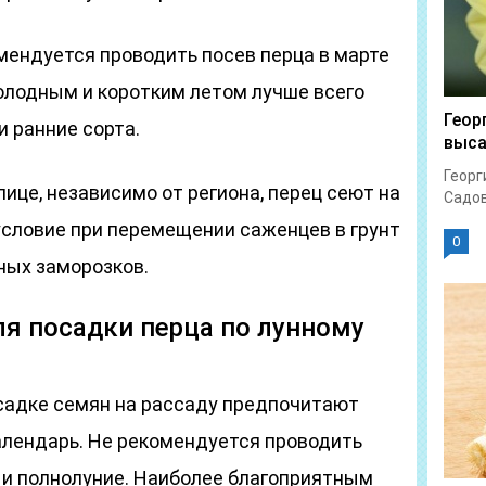
омендуется проводить посев перца в марте
 холодным и коротким летом лучше всего
Геор
 ранние сорта.
выс
Георг
ице, независимо от региона, перец сеют на
Садов
условие при перемещении саженцев в грунт
0
ных заморозков.
я посадки перца по лунному
садке семян на рассаду предпочитают
алендарь. Не рекомендуется проводить
 и полнолуние. Наиболее благоприятным