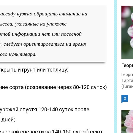
 рассаду нужно обращать внимание на
ысева, указанные на упаковке
этой информации нет или посевной
, следует ориентироваться на время
ного культивара.
Геор
крытый грунт или теплицу:
Георг
Тарта
ие сорта (созревание через 80-120 суток)
(Гиган
0
урожай спустя 120-140 суток после
 дней;
ческой спелости за 140-150 суток) сеют