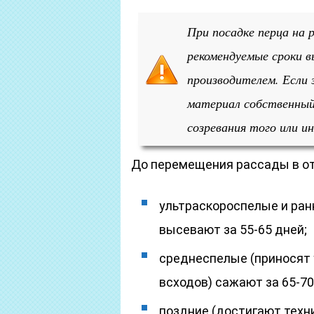
При посадке перца на
рекомендуемые сроки в
производителем. Если 
материал собственный
созревания того или и
До перемещения рассады в от
ультраскороспелые и ранн
высевают за 55-65 дней;
среднеспелые (приносят 
всходов) сажают за 65-70
поздние (достигают техни