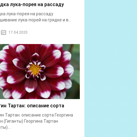
дка лука-порея на рассаду
ка лука-порея на рассаду
ивание лука-порей на грядке и в...
17.04.2020
гин Тартан: описание сорта
ин Тартан: описание сорта Георгина
н (Гиганты) Георгина Тартан
ты)...