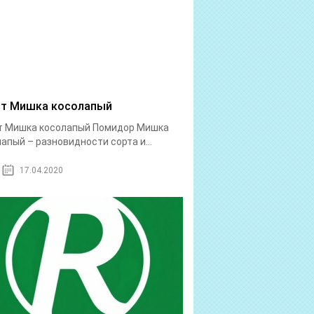
т Мишка косолапый
т Мишка косолапый Помидор Мишка
апый – разновидности сорта и...
17.04.2020