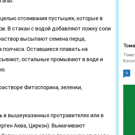
тапы:
 целью отсеивания пустышек, которые в
в. В стакан с водой добавляют ложку соли
раствор высыпают семена перца,
Тома
 полчаса. Оставшиеся плавать на
Тома
сывают, остальные промывают в воде и
Косол
ю.
0
растворе Фитоспорина, зеленки,
 в вышеуказанных протравителях или в
ерген Аква, Циркон). Вымачивают