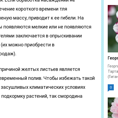
ечение короткого времени тля
еную массу, приводит к ее гибели. На
ы появляются мелкие или не появляются
ителями заключается в опрыскивании
(их можно приобрести в
родаж).
Геор
Георг
причиной желтых листьев является
Тарта
(Гиган
евременный полив. Чтобы избежать такой
 засушливых климатических условиях
0
 подкормку растений, так смородина