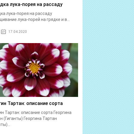
дка лука-порея на рассаду
ка лука-порея на рассаду
ивание лука-порей на грядке и в...
17.04.2020
гин Тартан: описание сорта
ин Тартан: описание сорта Георгина
н (Гиганты) Георгина Тартан
ты)...