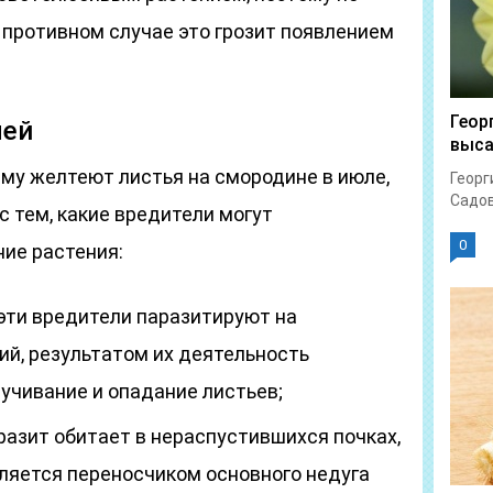
в противном случае это грозит появлением
Геор
лей
выс
му желтеют листья на смородине в июле,
Георг
Садов
 тем, какие вредители могут
0
ние растения:
 эти вредители паразитируют на
ий, результатом их деятельность
учивание и опадание листьев;
разит обитает в нераспустившихся почках,
вляется переносчиком основного недуга