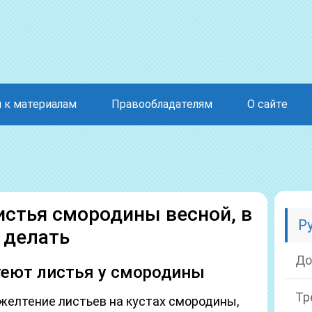
 к материалам
Правообладателям
О сайте
стья смородины весной, в
Р
 делать
До
теют листья у смородины
Тр
елтение листьев на кустах смородины,