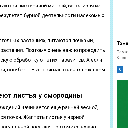
аются лиственной массой, вытягивая из
результат бурной деятельности насекомых
ягодных растениях, питаются почками,
Тома
 растения. Поэтому очень важно проводить
Тома
Косол
кую обработку от этих паразитов. А если
ся, погибают – это сигнал о ненадлежащем
0
теют листья у смородины
ждений начинается еще ранней весной,
ься почки. Желтеть листья у черной
 загущенной посадки, поэтому ее нужно