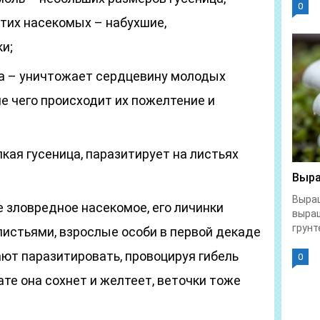
0
этих насекомых – набухшие,
и;
а – уничтожает сердцевину молодых
е чего происходит их пожелтение и
кая гусеница, паразитирует на листьях
Выра
Выращ
 зловредное насекомое, его личинки
выра
грунте
листьями, взрослые особи в первой декаде
ют паразитировать, провоцируя гибель
0
ате она сохнет и желтеет, веточки тоже