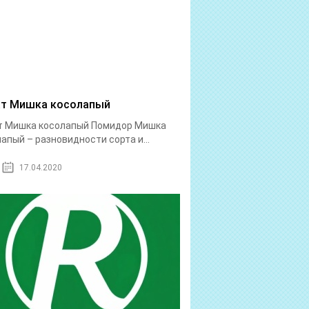
т Мишка косолапый
т Мишка косолапый Помидор Мишка
апый – разновидности сорта и...
17.04.2020