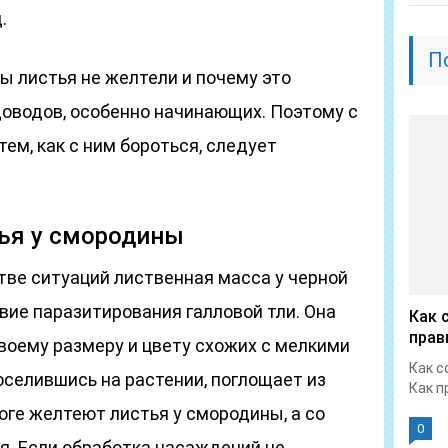
.
П
бы листья не желтели и почему это
доводов, особенно начинающих. Поэтому с
тем, как с ним бороться, следует
ья у смородины
ве ситуаций лиственная масса у черной
ие паразитирования галловой тли. Она
Как 
прав
воему размеру и цвету схожих с мелкими
Как с
селившись на растении, поглощает из
Как п
тоге желтеют листья у смородины, а со
0
. Если обработка насаждений не