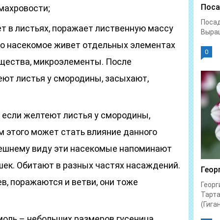
Поса
 махровости;
Посад
т в листьях, поражает лиственную массу
Выращ
то насекомое живет отдельных элементах
0
щества, микроэлементы. После
ют листья у смородины, засыхают,
если желтеют листья у смородины,
 этого может стать влияние данного
нешнему виду эти насекомые напоминают
ек. Обитают в разных частях насаждений.
Геор
в, поражаются и ветви, они тоже
Георг
Тарта
(Гиган
оль – небольших размеров гусеница,