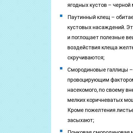
ягодных кустов – черной
Паутинный клещ – обитае
кустовых насаждений. Э
и поглощает полезные ве
воздействия клеща желте
скручиваются;
Смородиновые галлицы – 
провоцирующим фактором
насекомого, по своему в
мелких коричневатых мош
Кроме пожелтения листье
засыхают;
Почковая смородиновая м