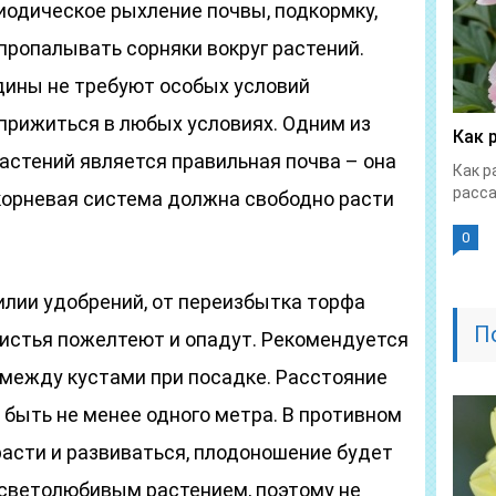
иодическое рыхление почвы, подкормку,
пропалывать сорняки вокруг растений.
дины не требуют особых условий
прижиться в любых условиях. Одним из
Как 
астений является правильная почва – она
Как р
расса
 корневая система должна свободно расти
0
илии удобрений, от переизбытка торфа
П
 листья пожелтеют и опадут. Рекомендуется
между кустами при посадке. Расстояние
ыть не менее одного метра. В противном
расти и развиваться, плодоношение будет
светолюбивым растением, поэтому не