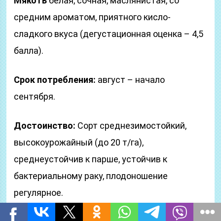
Мякоть
белая, сочная, маслянистая, со
средним ароматом, приятного кисло-
сладкого вкуса (дегустационная оценка – 4,5
балла).
Срок потребления:
август – начало
сентября.
Достоинство:
Сорт среднезимостойкий,
высокоурожайный (до 20 т/га),
среднеустойчив к парше, устойчив к
бактериальному раку, плодоношение
регулярное.
Сорт груши ЗАБАВА