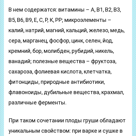
В нем содержатся: витамины – А, В1, В2, В3,
В5, В6, В9, Е, С, Р, К, РР; микроэлементы –
калий, натрий, магний, кальций, железо, медь,
сера, марганец, фосфор, цинк, селен, йод,
кремний, бор, молибден, рубидий, никель,
ванадий; полезные вещества – фруктоза,
сахароза, фолиевая кислота, клетчатка,
фитонциды, природные антибиотики,
флавоноиды, дубильные вещества, крахмал,
различные ферменты.
При таком сочетании плоды груши обладают
уникальным свойством: при варке и сушке в