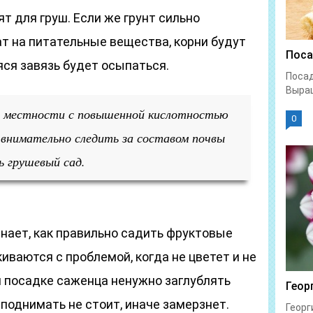
 для груш. Если же грунт сильно
т на питательные вещества, корни будут
Поса
ся завязь будет осыпаться.
Посад
Выращ
в местности с повышенной кислотностью
0
 внимательно следить за составом почвы
ь грушевый сад.
нает, как правильно садить фруктовые
иваются с проблемой, когда не цветет и не
и посадке саженца ненужно заглублять
Геор
 поднимать не стоит, иначе замерзнет.
Георг