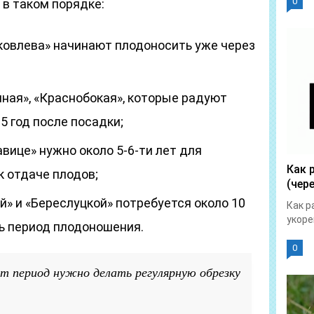
0
в таком порядке:
ковлева» начинают плодоносить уже через
нная», «Краснобокая», которые радуют
5 год после посадки;
вице» нужно около 5-6-ти лет для
Как 
к отдаче плодов;
(чер
й» и «Береслуцкой» потребуется около 10
Как р
укоре
ть период плодоношения.
0
 период нужно делать регулярную обрезку