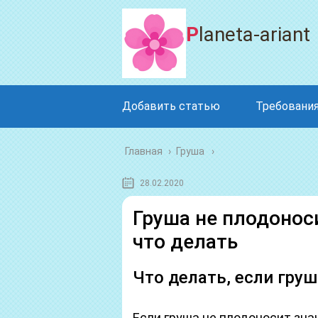
Planeta-ariant
Добавить статью
Требования
Главная
›
Груша
28.02.2020
Груша не плодоноси
что делать
Что делать, если гру
Если груша не плодоносит зн