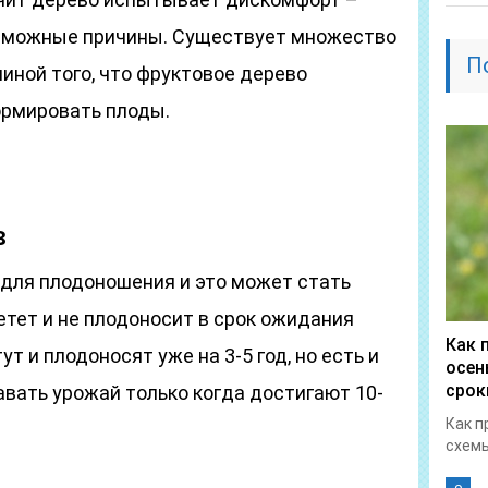
возможные причины. Существует множество
П
иной того, что фруктовое дерево
ормировать плоды.
в
 для плодоношения и это может стать
ветет и не плодоносит в срок ожидания
Как 
ут и плодоносят уже на 3-5 год, но есть и
осен
срок
авать урожай только когда достигают 10-
Как п
схемы