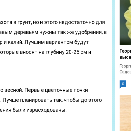
ота в грунт, но и этого недостаточно для
евым деревьям нужны так же удобрения, в
р и калий. Лучшим вариантом будут
Геор
оторые вносят на глубину 20-25 см и
выс
Георг
Садов
0
го весной. Первые цветочные почки
 Лучше планировать так, чтобы до этого
ения были израсходованы.