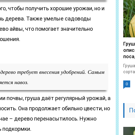
го, чтобы получить хорошие урожаи, но и
знь дерева. Также умелые садоводы
ево айвы, что помогает значительно
ношения.
Груш
опис
поса
Груша
дерево требует внесения удобрений. Самым
сорта
яется навоз.
0
и почвы, груша даёт регулярный урожай, а
осить. Она продолжает обильно цвести, но
П
учае – дерево перенасытилось. Нужно
 подкормки.