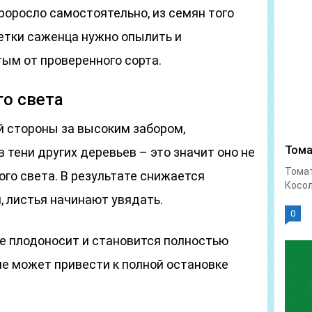
проросло самостоятельно, из семян того
Ветки саженца нужно опылить и
ым от проверенного сорта.
о света
й стороны за высоким забором,
Тома
тени других деревьев – это значит оно не
Тома
го света. В результате снижается
Косол
, листья начинают увядать.
0
не плодоносит и становится полностью
не может привести к полной остановке