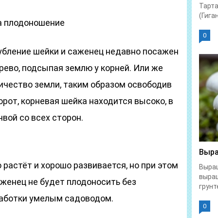
Тарта
(Гиган
а плодоношение
0
лубление шейки и саженец недавно посажен
рево, подсыпая землю у корней. Или же
ичество земли, таким образом освободив
орот, корневая шейка находится высоко, в
вой со всех сторон.
Выра
растёт и хорошо развивается, но при этом
Выращ
выра
саженец не будет плодоносить без
грунте
работки умелым садоводом.
0