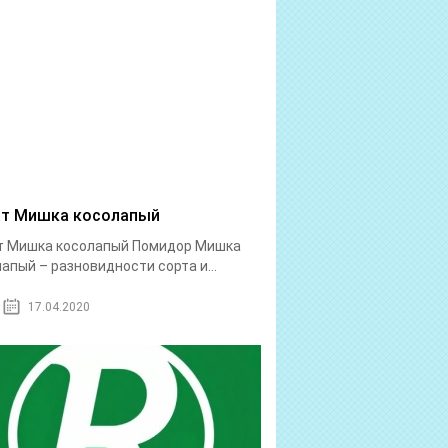
т Мишка косолапый
т Мишка косолапый Помидор Мишка
апый – разновидности сорта и...
17.04.2020