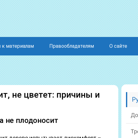
 к материалам
Правообладателям
О сайте
т, не цветет: причины и
Р
До
ша не плодоносит
Тр
ачит дерево испытывает дискомфорт –